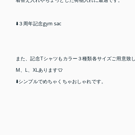
着替え入れやちょっとした荷物入れに最適です。
⬇️３周年記念gym sac
また、記念Tシャツもカラー３種類各サイズご用意致
M、L、XLあります👕
⬇️シンプルでめちゃくちゃおしゃれです。